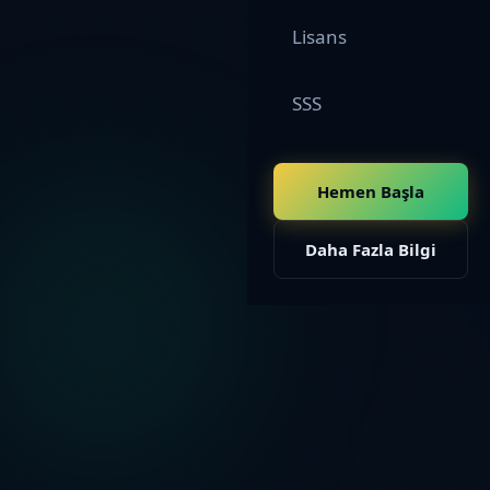
Lisans
SSS
Hemen Başla
Daha Fazla Bilgi