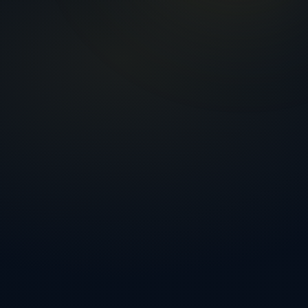
amı tek platformda
i altyapı, hızlı ödemeler
yonlarla fark yaratın.