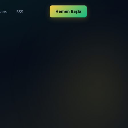
sans
SSS
Hemen Başla
his Ekosistemi
nlı casino, slot oyunları