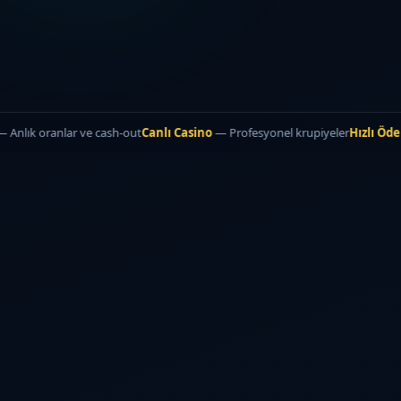
ık oranlar ve cash-out
Canlı Casino
— Profesyonel krupiyeler
Hızlı Ödeme