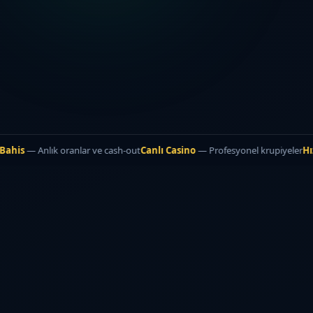
Bahis
— Anlık oranlar ve cash-out
Canlı Casino
— Profesyonel krupiyeler
Hız