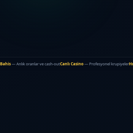
Bahis
— Anlık oranlar ve cash-out
Canlı Casino
— Profesyonel krupiyeler
Hı