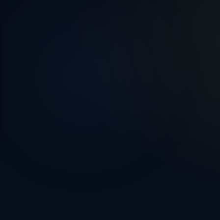
ve VIP progr
birleşiyor. Güvenl
ve zengin promos