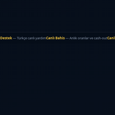
stek
— Türkçe canlı yardım
Canlı Bahis
— Anlık oranlar ve cash-out
Canlı C