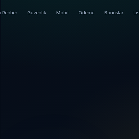
ı Rehber
Güvenlik
Mobil
Ödeme
Bonuslar
Li
Premium Ba
Spor bahisleri, ca