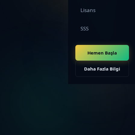
Lisans
SSS
Hemen Başla
Daha Fazla Bilgi