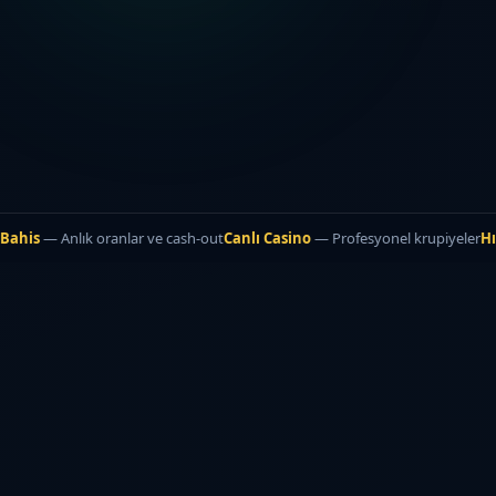
Bahis
— Anlık oranlar ve cash-out
Canlı Casino
— Profesyonel krupiyeler
Hı