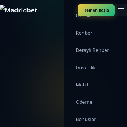
Hemen Başla
Özellikler
Rehber
Detaylı Rehber
Güvenlik
Mobil
Ödeme
Bonuslar