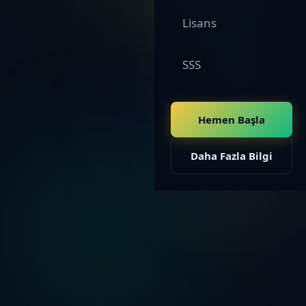
Lisans
SSS
Hemen Başla
Daha Fazla Bilgi