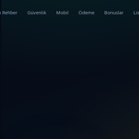
ı Rehber
Güvenlik
Mobil
Ödeme
Bonuslar
Li
Premium Ba
Spor bahisleri, ca