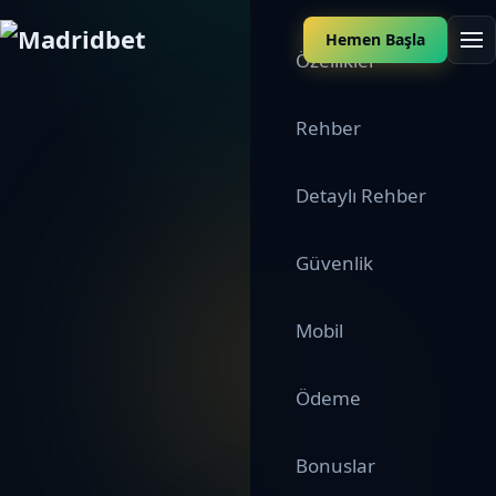
Hemen Başla
Özellikler
Rehber
Detaylı Rehber
Güvenlik
Mobil
Ödeme
Bonuslar