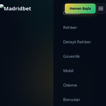
Hemen Başla
Özellikler
Rehber
Detaylı Rehber
Güvenlik
Mobil
Ödeme
Bonuslar