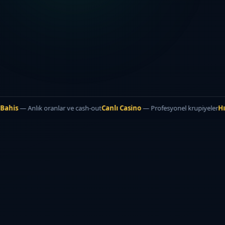
Bahis
— Anlık oranlar ve cash-out
Canlı Casino
— Profesyonel krupiyeler
Hı