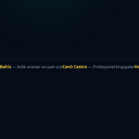
Bahis
— Anlık oranlar ve cash-out
Canlı Casino
— Profesyonel krupiyeler
Hız