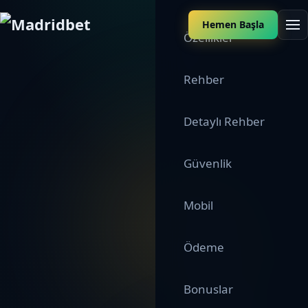
Hemen Başla
Özellikler
Rehber
Detaylı Rehber
Güvenlik
Mobil
Ödeme
Bonuslar