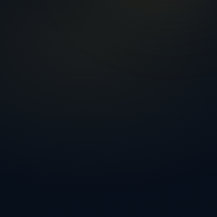
amı tek platformda
i altyapı, hızlı ödemeler
yonlarla fark yaratın.