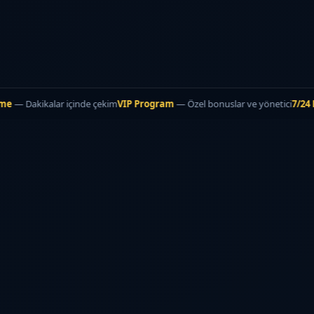
— Dakikalar içinde çekim
VIP Program
— Özel bonuslar ve yönetici
7/24 De