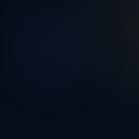
ve VIP progr
birleşiyor. Güvenl
ve zengin promos