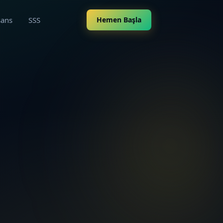
sans
SSS
Hemen Başla
his Ekosistemi
nlı casino, slot oyunları