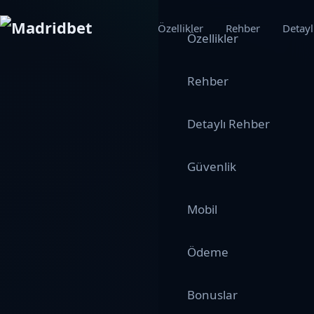
Özellikler
Rehber
Detayl
Özellikler
Rehber
Detaylı Rehber
Güvenlik
Mobil
Ödeme
Bonuslar