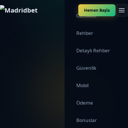
Hemen Başla
Özellikler
Rehber
Detaylı Rehber
Güvenlik
Mobil
Ödeme
Bonuslar