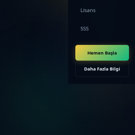
Lisans
SSS
Hemen Başla
Daha Fazla Bilgi