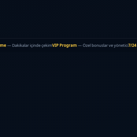
— Dakikalar içinde çekim
VIP Program
— Özel bonuslar ve yönetici
7/24 De