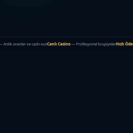
lık oranlar ve cash-out
Canlı Casino
— Profesyonel krupiyeler
Hızlı Ödeme