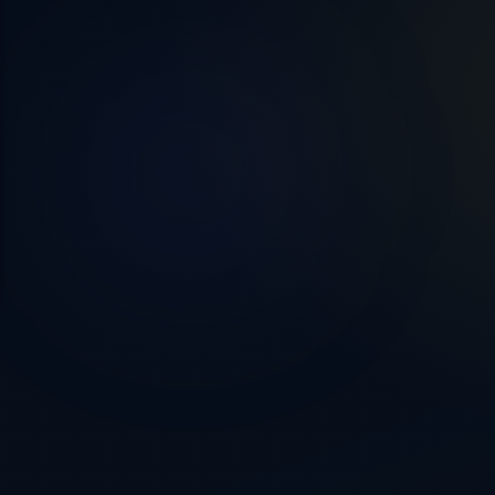
ve VIP progr
birleşiyor. Güvenl
ve zengin promos