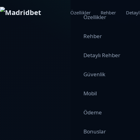
Özellikler
Rehber
Detayl
Özellikler
Rehber
Detaylı Rehber
Güvenlik
Mobil
Ödeme
Bonuslar