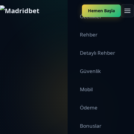
Hemen Başla
Özellikler
Rehber
Detaylı Rehber
Güvenlik
Mobil
Ödeme
Bonuslar