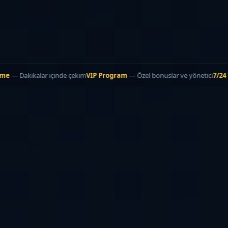
— Dakikalar içinde çekim
VIP Program
— Özel bonuslar ve yönetici
7/24 De