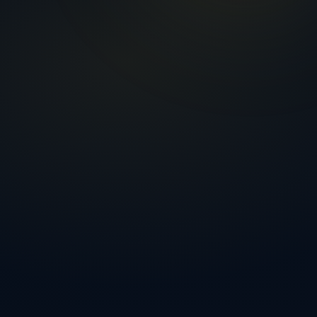
amı tek platformda
i altyapı, hızlı ödemeler
yonlarla fark yaratın.