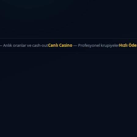
lık oranlar ve cash-out
Canlı Casino
— Profesyonel krupiyeler
Hızlı Ödeme