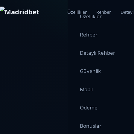
Özellikler
Rehber
Detayl
Özellikler
Rehber
Detaylı Rehber
Güvenlik
Mobil
Ödeme
Bonuslar