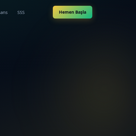
sans
SSS
Hemen Başla
his Ekosistemi
nlı casino, slot oyunları