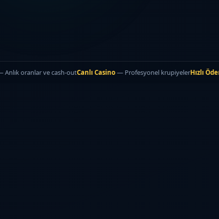
ık oranlar ve cash-out
Canlı Casino
— Profesyonel krupiyeler
Hızlı Ödeme