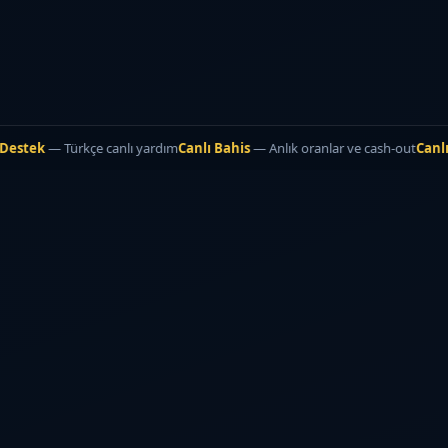
stek
— Türkçe canlı yardım
Canlı Bahis
— Anlık oranlar ve cash-out
Canlı Ca