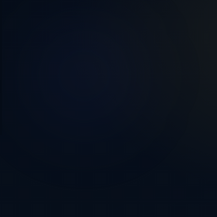
ve VIP progr
birleşiyor. Güvenl
ve zengin promos