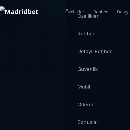
Özellikler
Rehber
Detayl
Özellikler
Rehber
Detaylı Rehber
Güvenlik
Mobil
Ödeme
Bonuslar