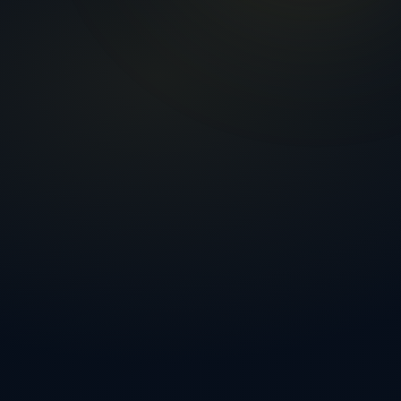
amı tek platformda
i altyapı, hızlı ödemeler
yonlarla fark yaratın.