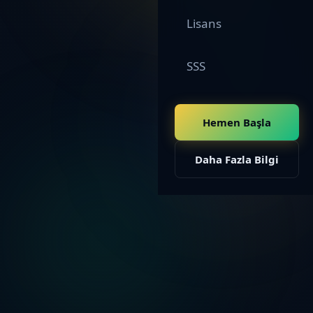
Lisans
SSS
Hemen Başla
Daha Fazla Bilgi