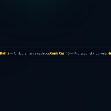
Bahis
— Anlık oranlar ve cash-out
Canlı Casino
— Profesyonel krupiyeler
Hı