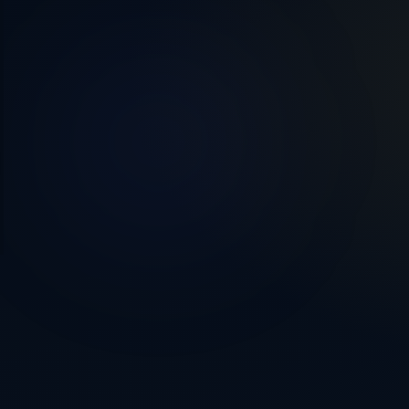
ve VIP progr
birleşiyor. Güvenl
ve zengin promos