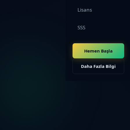
Lisans
SSS
Hemen Başla
Daha Fazla Bilgi