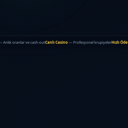
ık oranlar ve cash-out
Canlı Casino
— Profesyonel krupiyeler
Hızlı Ödeme