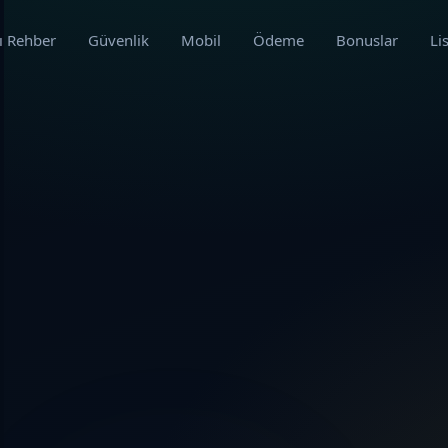
ı Rehber
Güvenlik
Mobil
Ödeme
Bonuslar
Li
Premium Ba
Spor bahisleri, ca