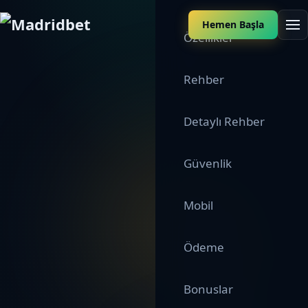
Hemen Başla
Özellikler
Rehber
Detaylı Rehber
Güvenlik
Mobil
Ödeme
Bonuslar