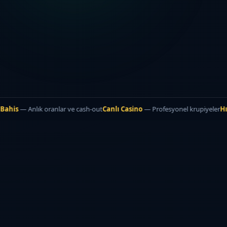
Bahis
— Anlık oranlar ve cash-out
Canlı Casino
— Profesyonel krupiyeler
Hı