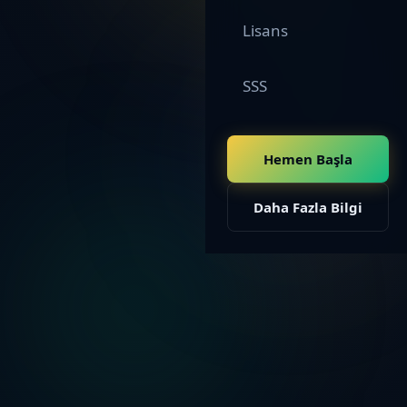
Lisans
SSS
Hemen Başla
Daha Fazla Bilgi