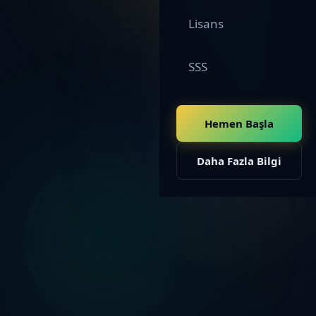
Lisans
SSS
Hemen Başla
Daha Fazla Bilgi