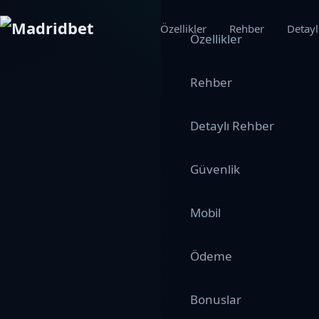
Özellikler
Rehber
Detayl
Özellikler
Rehber
Detaylı Rehber
Güvenlik
Mobil
Ödeme
Bonuslar