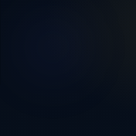
ve VIP progr
birleşiyor. Güvenl
ve zengin promos