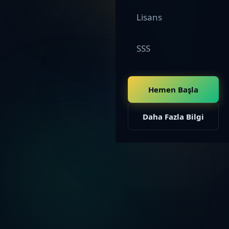
Lisans
SSS
Hemen Başla
Daha Fazla Bilgi