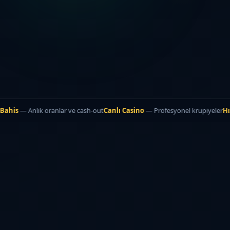
Bahis
— Anlık oranlar ve cash-out
Canlı Casino
— Profesyonel krupiyeler
Hız