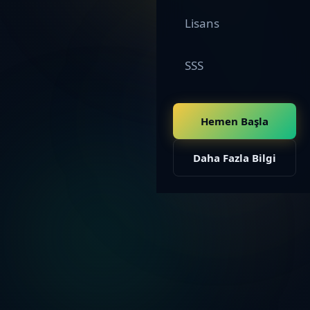
Lisans
SSS
Hemen Başla
Daha Fazla Bilgi