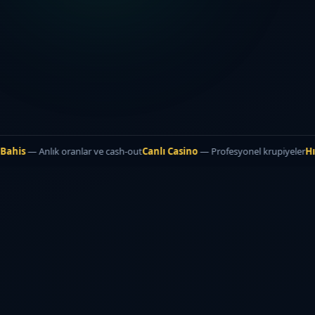
Bahis
— Anlık oranlar ve cash-out
Canlı Casino
— Profesyonel krupiyeler
Hı