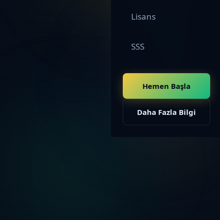
Lisans
SSS
Hemen Başla
Daha Fazla Bilgi