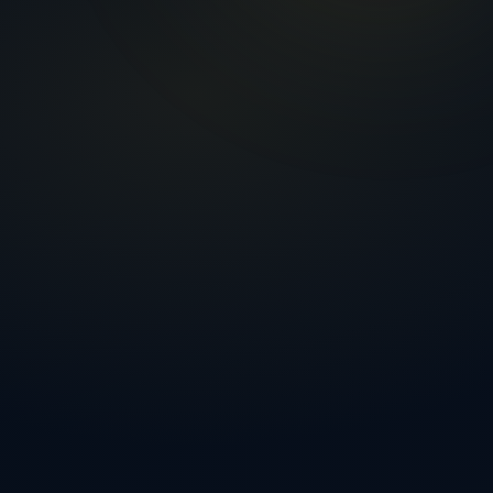
amı tek platformda
i altyapı, hızlı ödemeler
yonlarla fark yaratın.