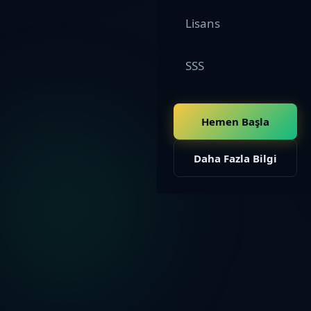
Lisans
SSS
Hemen Başla
Daha Fazla Bilgi