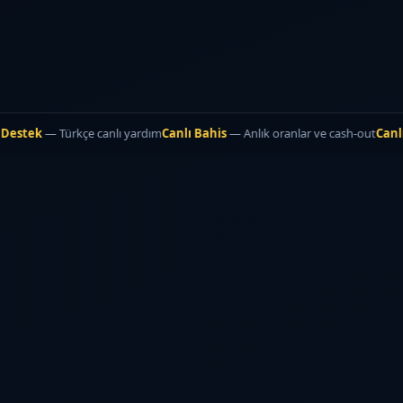
stek
— Türkçe canlı yardım
Canlı Bahis
— Anlık oranlar ve cash-out
Canlı C