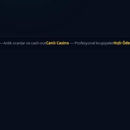
lık oranlar ve cash-out
Canlı Casino
— Profesyonel krupiyeler
Hızlı Ödeme