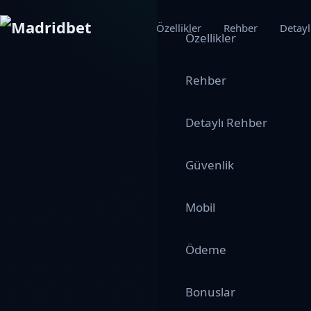
Özellikler
Rehber
Detayl
Özellikler
Rehber
Detaylı Rehber
Güvenlik
Mobil
Ödeme
Bonuslar