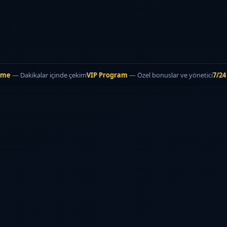
— Dakikalar içinde çekim
VIP Program
— Özel bonuslar ve yönetici
7/24 De