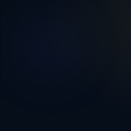
ve VIP progr
birleşiyor. Güvenl
ve zengin promos