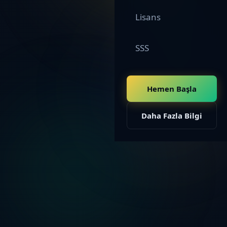
Lisans
SSS
Hemen Başla
Daha Fazla Bilgi