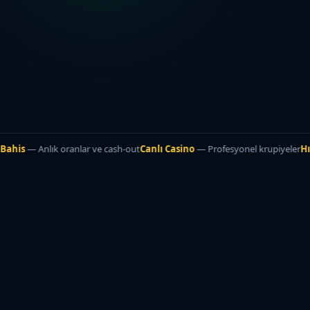
Bahis
— Anlık oranlar ve cash-out
Canlı Casino
— Profesyonel krupiyeler
Hı