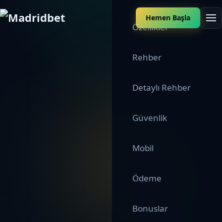
Hemen Başla
Özellikler
Rehber
Detaylı Rehber
Güvenlik
Mobil
Ödeme
Bonuslar